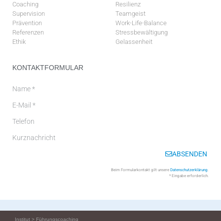
Coaching
Resilienz
Supervision
Teamgeist
Prävention
Work-Life-Balance
Referenzen
Stressbewältigung
Ethik
Gelassenheit
KONTAKTFORMULAR
ABSENDEN
Beim Formularkontakt gilt unsere
Datenschutzerklärung
.
* Eingabe erforderlich.
Institut
>
Führungscoaching