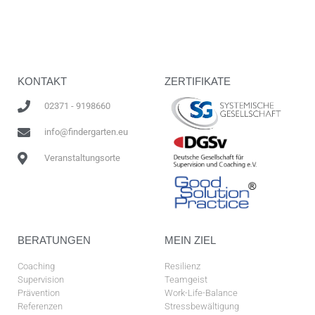
KONTAKT
ZERTIFIKATE
02371 - 9198660
info@findergarten.eu
Veranstaltungsorte
BERATUNGEN
MEIN ZIEL
Coaching
Resilienz
Supervision
Teamgeist
Prävention
Work-Life-Balance
Referenzen
Stressbewältigung