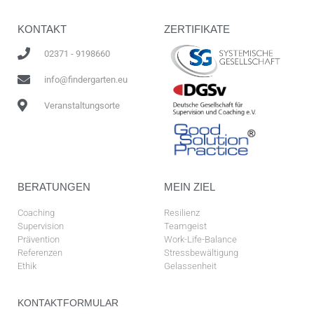
KONTAKT
ZERTIFIKATE
02371 - 9198660
info@findergarten.eu
Veranstaltungsorte
BERATUNGEN
MEIN ZIEL
Coaching
Resilienz
Supervision
Teamgeist
Prävention
Work-Life-Balance
Referenzen
Stressbewältigung
Ethik
Gelassenheit
KONTAKTFORMULAR